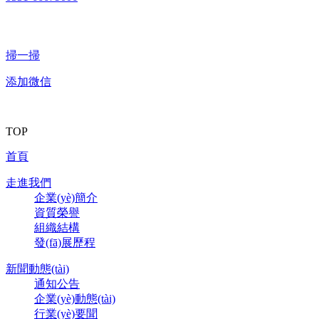
掃一掃
添加微信
TOP
首頁
走進我們
企業(yè)簡介
資質榮譽
組織結構
發(fā)展歷程
新聞動態(tài)
通知公告
企業(yè)動態(tài)
行業(yè)要聞