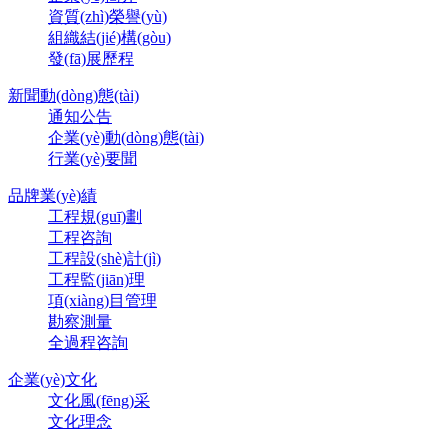
資質(zhì)榮譽(yù)
組織結(jié)構(gòu)
發(fā)展歷程
新聞動(dòng)態(tài)
通知公告
企業(yè)動(dòng)態(tài)
行業(yè)要聞
品牌業(yè)績
工程規(guī)劃
工程咨詢
工程設(shè)計(jì)
工程監(jiān)理
項(xiàng)目管理
勘察測量
全過程咨詢
企業(yè)文化
文化風(fēng)采
文化理念